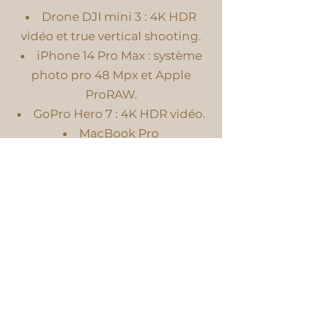
Drone DJI mini 3 : 4K HDR
vidéo et true vertical shooting.
iPhone 14 Pro Max : système
photo pro 48 Mpx et Apple
ProRAW.
GoPro Hero 7 : 4K HDR vidéo.
MacBook Pro
Wondershare Filmora :
logiciel de montage